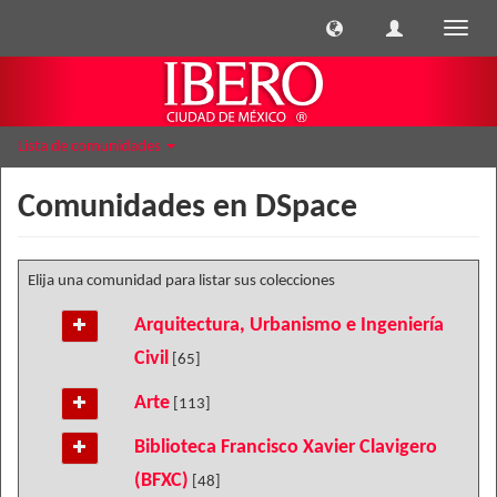
Cambi
naveg
Lista de comunidades
Comunidades en DSpace
Elija una comunidad para listar sus colecciones
Arquitectura, Urbanismo e Ingeniería
Civil
[65]
Arte
[113]
Biblioteca Francisco Xavier Clavigero
(BFXC)
[48]