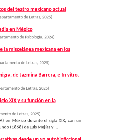
os del teatro mexicano actual
epartamento de Letras
,
2025
)
edia en México
artamento de Psicología
,
2024
)
de la miscelánea mexicana en los
partamento de Letras
,
2025
)
igra, de Jazmina Barrera, e In vitro,
partamento de Letras
,
2025
)
glo XIX y su función en la
mento de Letras
,
2025
)
GA) en México durante el siglo XIX, con un
ndo (1868) de Luis Mejías y ...
rrativas desde un yo autobioficcional