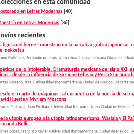
Colecciones en esta comunidad
octorado en Letras Modernas
[40]
aestría en Letras Modernas
[36]
nvíos recientes
a figura del héroe - monstruo en la narrativa gráfica japonesa : 
el nekketsu
imón Gutiérrez, Fernando de Jesús
(
Universidad Iberoamericana Ciudad de Méxi
oéticas de lo intolerable. Dramaturgia mexicana del siglo XXI, esc
iños : desde la influencia de Suzanne Lebeau y Perla Szuchmach
argas Moreno, Itzel
(
Universidad Iberoamericana Ciudad de México. Departame
esde el cuarto de máquinas : al encuentro de la poesía de su ma
avid Huerta y Myriam Moscona
lvarez Pastrana, Juan Emiliano
(
Universidad Iberoamericana Ciudad de México. 
e la utopía europea a la utopía latinoamericana. Waslala y El Pa
ioconda Belli
orrea López, Francisco Xavier
(
Universidad Iberoamericana Ciudad de México. D