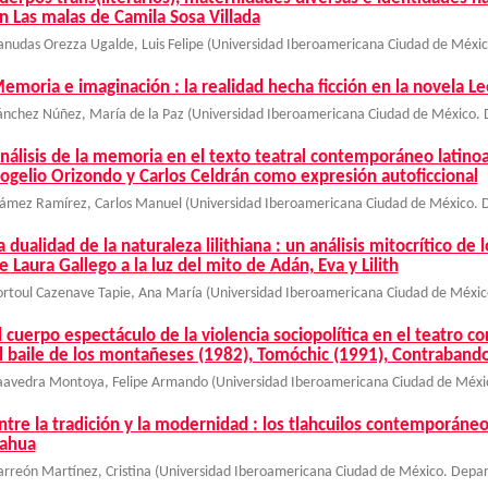
n Las malas de Camila Sosa Villada
anudas Orezza Ugalde, Luis Felipe
(
Universidad Iberoamericana Ciudad de Méxi
emoria e imaginación : la realidad hecha ficción en la novela Lee
ánchez Núñez, María de la Paz
(
Universidad Iberoamericana Ciudad de México.
nálisis de la memoria en el texto teatral contemporáneo latinoa
ogelio Orizondo y Carlos Celdrán como expresión autoficcional
ámez Ramírez, Carlos Manuel
(
Universidad Iberoamericana Ciudad de México. 
a dualidad de la naturaleza lilithiana : un análisis mitocrítico 
e Laura Gallego a la luz del mito de Adán, Eva y Lilith
ortoul Cazenave Tapie, Ana María
(
Universidad Iberoamericana Ciudad de Méxic
l cuerpo espectáculo de la violencia sociopolítica en el teatro
l baile de los montañeses (1982), Tomóchic (1991), Contrabando
aavedra Montoya, Felipe Armando
(
Universidad Iberoamericana Ciudad de Méxi
ntre la tradición y la modernidad : los tlahcuilos contemporáneos
ahua
arreón Martínez, Cristina
(
Universidad Iberoamericana Ciudad de México. Depa