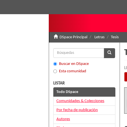
DSpace Principal
Letras
Tesis
Buscar en DSpace
L
Esta comunidad
LISTAR
Todo DSpace
Comunidades & Colecciones
Por fecha de publicación
Autores