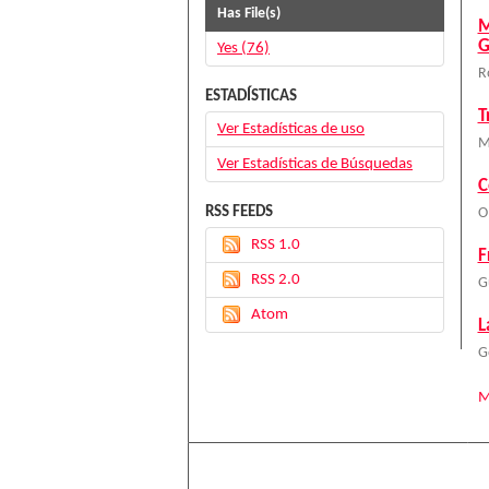
Has File(s)
M
G
Yes (76)
R
ESTADÍSTICAS
T
Ver Estadísticas de uso
M
Ver Estadísticas de Búsquedas
C
RSS FEEDS
O
RSS 1.0
F
RSS 2.0
G
Atom
L
G
M