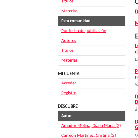
Títulos
Materias
D
Esta comunidad
M
Por fecha de publicación
E
Autores
L
Títulos
d
L
Materias
P
MI CUENTA
n
Acceder
V
Registro
D
D
DESCUBRE
Á
Autor
D
Amador Molina, Diana María (2)
G
Carreón Martínez, Cristina (2)
C