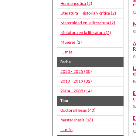
Hermenéutica (2)
e
C
Literatura - Historia y crítica (2)
Maternidad en la literatura (2)
M
S
Metáfora en la literatura (2)
Mujeres (2)
A
R
... más
G
Fecha
L
2020 - 2025 (30)
d
2010 - 2019 (32)
F
2004 - 2009 (14)
E
e
Tipo
S
doctoralThesis (40)
E
masterThesis (36)
n
... más
C