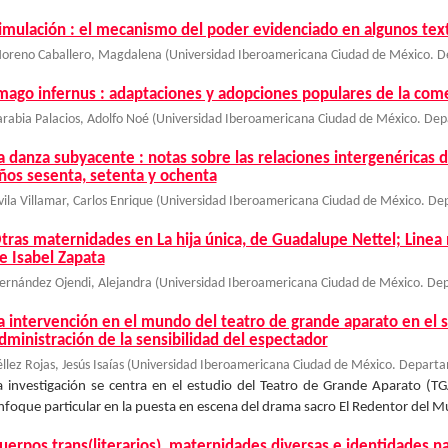
imulación : el mecanismo del poder evidenciado en algunos text
oreno Caballero, Magdalena
(
Universidad Iberoamericana Ciudad de México. D
mago infernus : adaptaciones y adopciones populares de la com
arabia Palacios, Adolfo Noé
(
Universidad Iberoamericana Ciudad de México. Dep
a danza subyacente : notas sobre las relaciones intergenéricas 
ños sesenta, setenta y ochenta
vila Villamar, Carlos Enrique
(
Universidad Iberoamericana Ciudad de México. De
tras maternidades en La hija única, de Guadalupe Nettel; Linea n
e Isabel Zapata
ernández Ojendi, Alejandra
(
Universidad Iberoamericana Ciudad de México. De
a intervención en el mundo del teatro de grande aparato en el si
dministración de la sensibilidad del espectador
llez Rojas, Jesús Isaías
(
Universidad Iberoamericana Ciudad de México. Departa
a investigación se centra en el estudio del Teatro de Grande Aparato (T
nfoque particular en la puesta en escena del drama sacro El Redentor del Mu
uerpos trans(literarios), maternidades diversas e identidades na