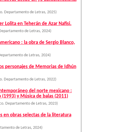
co. Departamento de Letras
,
2025
)
r Lolita en Teherán de Azar Nafisi.
 Departamento de Letras
,
2024
)
mericano : la obra de Sergio Blanco,
Departamento de Letras
,
2024
)
de los personajes de Memorias de Idhún
o. Departamento de Letras
,
2022
)
 contemporáneo del norte mexicano :
 (1993) y Música de balas (2011)
co. Departamento de Letras
,
2023
)
 en obras selectas de la literatura
rtamento de Letras
,
2024
)