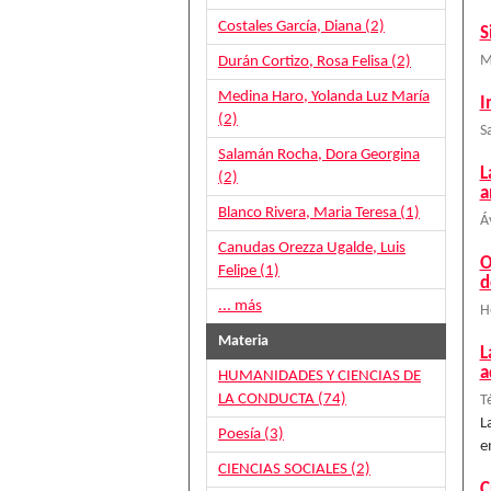
Costales García, Diana (2)
S
Durán Cortizo, Rosa Felisa (2)
M
Medina Haro, Yolanda Luz María
I
(2)
S
Salamán Rocha, Dora Georgina
L
(2)
a
Blanco Rivera, Maria Teresa (1)
Á
Canudas Orezza Ugalde, Luis
O
Felipe (1)
d
... más
H
Materia
L
a
HUMANIDADES Y CIENCIAS DE
LA CONDUCTA (74)
Té
L
Poesía (3)
e
CIENCIAS SOCIALES (2)
C