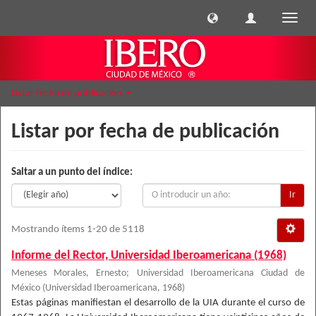
Cambi
naveg
Listar fecha de publicación
Listar por fecha de publicación
Saltar a un punto del índice:
Ir
Mostrando ítems 1-20 de 5118
Informe del Rector, Universidad Iberoamericana (1968)
Meneses Morales, Ernesto
;
Universidad Iberoamericana Ciudad de
México
(
Universidad Iberoamericana
,
1968
)
Estas páginas manifiestan el desarrollo de la UIA durante el curso de