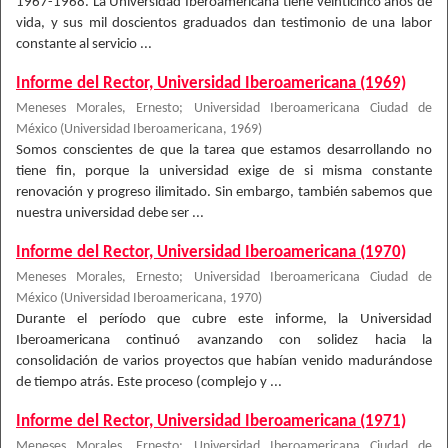
1967-1968. La Universidad Iberoamericana tiene veinticinco años de
vida, y sus mil doscientos graduados dan testimonio de una labor
constante al servicio ...
Informe del Rector, Universidad Iberoamericana (1969)
Meneses Morales, Ernesto
;
Universidad Iberoamericana Ciudad de
México
(
Universidad Iberoamericana
,
1969
)
Somos conscientes de que la tarea que estamos desarrollando no
tiene fin, porque la universidad exige de si misma constante
renovación y progreso ilimitado. Sin embargo, también sabemos que
nuestra universidad debe ser ...
Informe del Rector, Universidad Iberoamericana (1970)
Meneses Morales, Ernesto
;
Universidad Iberoamericana Ciudad de
México
(
Universidad Iberoamericana
,
1970
)
Durante el período que cubre este informe, la Universidad
Iberoamericana continuó avanzando con solidez hacia la
consolidación de varios proyectos que habían venido madurándose
de tiempo atrás. Este proceso (complejo y ...
Informe del Rector, Universidad Iberoamericana (1971)
Meneses Morales, Ernesto
;
Universidad Iberoamericana Ciudad de