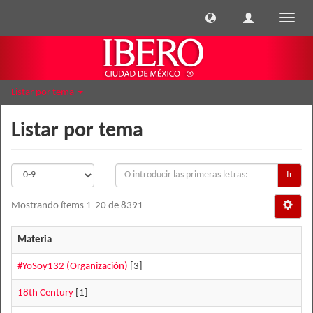
Cambi
naveg
Listar por tema
Listar por tema
Ir
Mostrando ítems 1-20 de 8391
Materia
#YoSoy132 (Organización)
[3]
18th Century
[1]