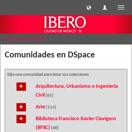
Cambi
naveg
Lista de comunidades
Comunidades en DSpace
Elija una comunidad para listar sus colecciones
Arquitectura, Urbanismo e Ingeniería
Civil
[65]
Arte
[113]
Biblioteca Francisco Xavier Clavigero
(BFXC)
[48]