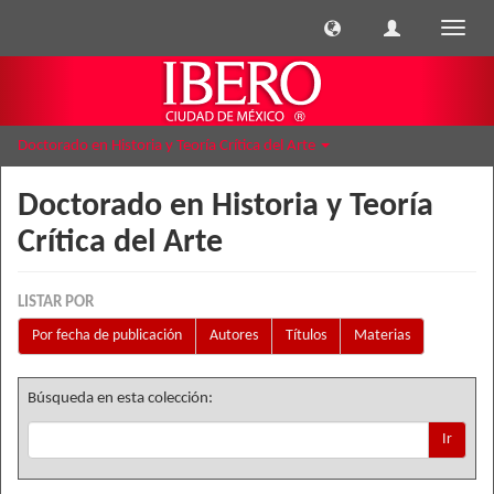
Cambi
naveg
Doctorado en Historia y Teoría Crítica del Arte
Doctorado en Historia y Teoría
Crítica del Arte
LISTAR POR
Por fecha de publicación
Autores
Títulos
Materias
Búsqueda en esta colección:
Ir