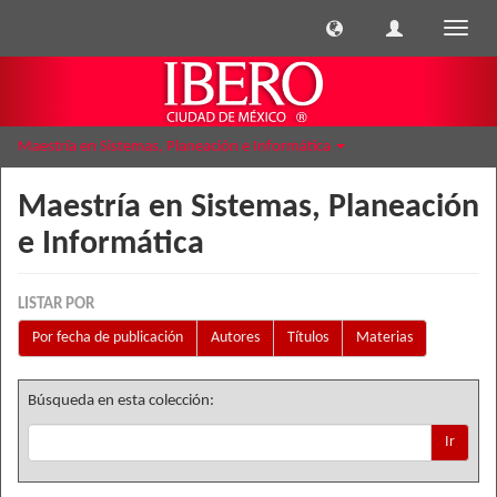
Cambi
naveg
Maestría en Sistemas, Planeación e Informática
Maestría en Sistemas, Planeación
e Informática
LISTAR POR
Por fecha de publicación
Autores
Títulos
Materias
Búsqueda en esta colección:
Ir