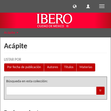
Cambi
naveg
Acápite
Acápite
LISTAR POR
Por fecha de publicación
Autores
Títulos
Materias
Búsqueda en esta colección:
Ir