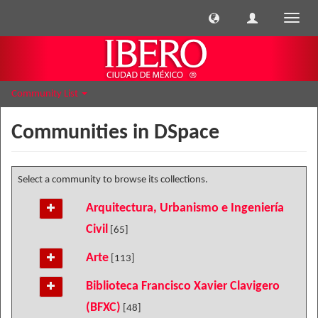
Toggle
naviga
Community List
Communities in DSpace
Select a community to browse its collections.
Arquitectura, Urbanismo e Ingeniería
Civil
[65]
Arte
[113]
Biblioteca Francisco Xavier Clavigero
(BFXC)
[48]