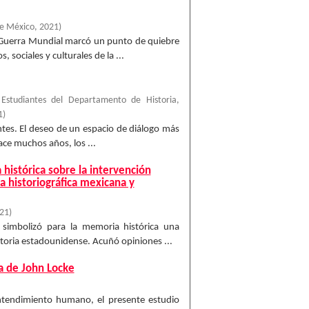
de México
,
2021
)
a Guerra Mundial marcó un punto de quiebre
sociales y culturales de la ...
;
Estudiantes del Departamento de Historia,
1
)
antes. El deseo de un espacio de diálogo más
ace muchos años, los ...
 histórica sobre la intervención
 historiográfica mexicana y
21
)
simbolizó para la memoria histórica una
ctoria estadounidense. Acuñó opiniones ...
ca de John Locke
entendimiento humano, el presente estudio