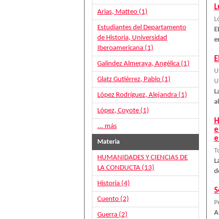
L
Arias, Matteo (1)
L
Estudiantes del Departamento
E
de Historia, Universidad
e
Iberoamericana (1)
E
Galindez Almeraya, Angélica (1)
U
Glatz Gutiérrez, Pablo (1)
U
L
López Rodríguez, Alejandra (1)
a
López, Coyote (1)
H
... más
e
e
Materia
T
HUMANIDADES Y CIENCIAS DE
L
LA CONDUCTA (13)
d
Historia (4)
S
Cuento (2)
P
A
Guerra (2)