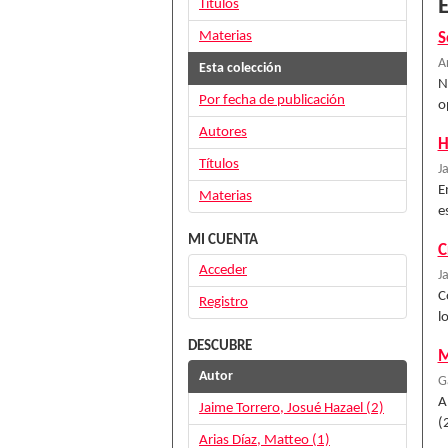
E
Títulos
Materias
S
A
Esta colección
N
Por fecha de publicación
o
Autores
H
Títulos
J
E
Materias
e
MI CUENTA
C
Acceder
J
C
Registro
l
DESCUBRE
M
Autor
G
A
Jaime Torrero, Josué Hazael (2)
(
Arias Díaz, Matteo (1)