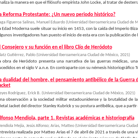
naliza la manera en que el filósofo empirista John Locke, al tratar de desterrar 
a Reforma Protestante: ¿Un nuevo periodo histórico?
aga Figueroa Salinas, Manuel Eduardo
(
Universidad Iberoamericana Ciudad de 
a Edad Moderna suele situar su inicio en 1453, con la caída del Imperio Biza
lgunos investigadores han puesto el inicio de esta era con la publicación de la
l Consejero y su función en el libro Clío de Heródoto
latz Gutiérrez, Pablo
(
Universidad Iberoamericana Ciudad de México
,
2021
)
a obra de Heródoto presenta una narrativa de las guerras médicas, una s
ucedidos en el siglo V a.n.e. En contraparte con su némesis historiográfico Tucí
a dualidad del hombre, el pensamiento antibélico de la Guerra 
acket
eyes Rodríguez, Erick B.
(
Universidad Iberoamericana Ciudad de México
,
2021
)
na observación a la sociedad militar estadounidense y la brutalidad de la
etal Jacket del director Stanley Kubrick y su postura antibélica, que a parti
lfonso Mendiola, parte 1. Revistas académicas e historiografía
endiola Mejía, Jesús Alfonso
;
Arias, Matteo
(
Universidad Iberoamericana Ciudad
ntrevista realizada por Matteo Arias el 7 de abril de 2021 a través de una 