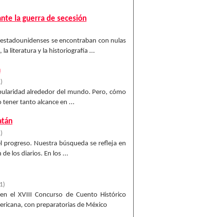
nte la guerra de secesión
 estadounidenses se encontraban con nulas
literatura y la historiografía ...
a
1
)
opularidad alrededor del mundo. Pero, cómo
 tener tanto alcance en ...
atán
1
)
l progreso. Nuestra búsqueda se refleja en
de los diarios. En los ...
1
)
en el XVIII Concurso de Cuento Histórico
mericana, con preparatorias de México