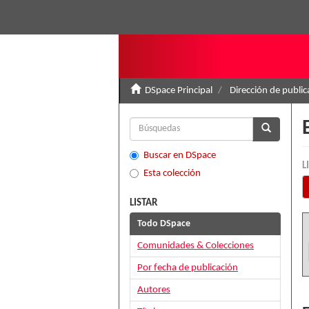
DSpace Principal
Dirección de public
Buscar en DSpace
L
Esta colección
LISTAR
Todo DSpace
Comunidades & Colecciones
Por fecha de publicación
Autores