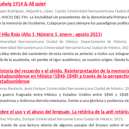
udwig 1914 & All quiet
ópez Rodríguez, Alejandra
;
López, Coyote
(
Universidad Iberoamericana Ciudad 
L INICIO DEL FIN. La brutalidad sin precedentes de la denominada Primer
n la memoria de Occidente. Colapsaron para siempre los paradigmas políticos, 
l Hilo Rojo (Año 1, Número 1, enero - agosto 2021)
niversidad Iberoamericana Ciudad de México. Departamento de Historia
niversidad Iberoamericana
(
Universidad Iberoamericana Ciudad de México
,
202
a idea detrás del nacimiento de esta revista es anterior a todos sus integr
llá de la academia, sin perder el rigor académico, es nuestro origen. Desde h
istoria del recuerdo y el olvido. Reinterpretación de la memoria
stadounidense en México (1846-1848) a través de la perspectiva
stadounidense
orres Rentería, Jesús Enrique
(
Universidad Iberoamericana Ciudad de México
,
20
a guerra fraguada entre México y Estados Unidos entre 1846 y 1848 
esastrosa y dolorosa derrota mexicana, frente a una gloriosa y poderosa vi
obre el uso y el abuso del lenguaje. La retórica de la anti retóri
érez Morales, Enrique
(
Universidad Iberoamericana Ciudad de México
,
2021
)
 través de una lectura atenta de algunos pasajes del Ensayo sobre el 