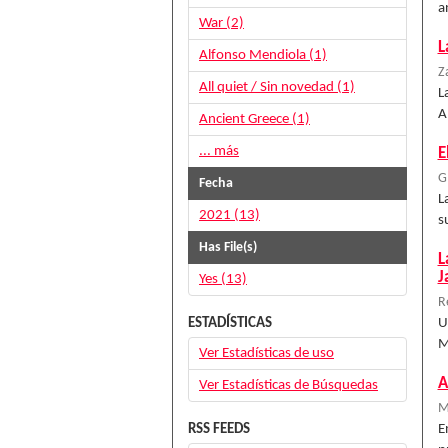
a
War (2)
L
Alfonso Mendiola (1)
Z
All quiet / Sin novedad (1)
L
A
Ancient Greece (1)
... más
E
G
Fecha
L
2021 (13)
s
Has File(s)
L
J
Yes (13)
R
ESTADÍSTICAS
U
M
Ver Estadísticas de uso
A
Ver Estadísticas de Búsquedas
M
RSS FEEDS
E