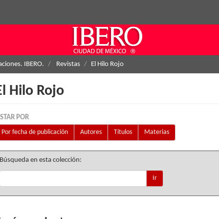
aciones. IBERO.
Revistas
El Hilo Rojo
El Hilo Rojo
ISTAR POR
Por fecha de publicación
Autores
Títulos
Materias
Búsqueda en esta colección:
Ir