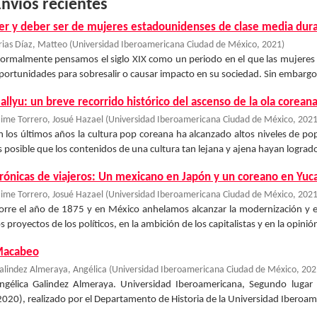
nvíos recientes
er y deber ser de mujeres estadounidenses de clase media dura
rias Díaz, Matteo
(
Universidad Iberoamericana Ciudad de México
,
2021
)
ormalmente pensamos el siglo XIX como un periodo en el que las mujeres
portunidades para sobresalir o causar impacto en su sociedad. Sin embargo, la 
allyu: un breve recorrido histórico del ascenso de la ola corean
aime Torrero, Josué Hazael
(
Universidad Iberoamericana Ciudad de México
,
202
n los últimos años la cultura pop coreana ha alcanzado altos niveles de p
s posible que los contenidos de una cultura tan lejana y ajena hayan logrado
rónicas de viajeros: Un mexicano en Japón y un coreano en Yuc
aime Torrero, Josué Hazael
(
Universidad Iberoamericana Ciudad de México
,
202
orre el año de 1875 y en México anhelamos alcanzar la modernización y e
os proyectos de los políticos, en la ambición de los capitalistas y en la opinión 
acabeo
alindez Almeraya, Angélica
(
Universidad Iberoamericana Ciudad de México
,
202
ngélica Galindez Almeraya. Universidad Iberoamericana, Segundo lugar 
2020), realizado por el Departamento de Historia de la Universidad Iberoa