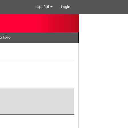
español
Login
o libro