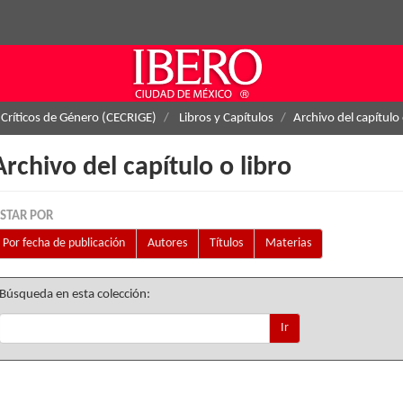
 Críticos de Género (CECRIGE)
Libros y Capítulos
Archivo del capítulo 
Archivo del capítulo o libro
ISTAR POR
Por fecha de publicación
Autores
Títulos
Materias
Búsqueda en esta colección:
Ir