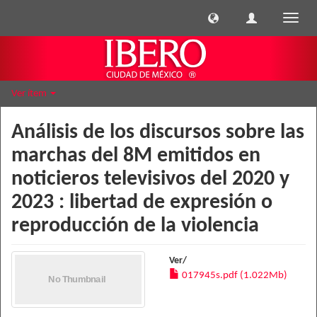
Cambi
naveg
Ver ítem
Análisis de los discursos sobre las
marchas del 8M emitidos en
noticieros televisivos del 2020 y
2023 : libertad de expresión o
reproducción de la violencia
Ver/
017945s.pdf (1.022Mb)