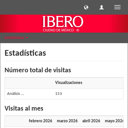
Cambi
naveg
Estadísticas
Estadísticas
Número total de visitas
Visualizaciones
Análisis ...
153
Visitas al mes
febrero 2026
marzo 2026
abril 2026
mayo 2026