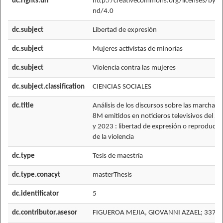
dc.rights.uri
http://creativecommons.org/licenses/by-n
nd/4.0
dc.subject
Libertad de expresión
dc.subject
Mujeres activistas de minorías
dc.subject
Violencia contra las mujeres
dc.subject.classification
CIENCIAS SOCIALES
dc.title
Análisis de los discursos sobre las marchas d
8M emitidos en noticieros televisivos del 2
y 2023 : libertad de expresión o reproducci
de la violencia
dc.type
Tesis de maestría
dc.type.conacyt
masterThesis
dc.identificator
5
dc.contributor.asesor
FIGUEROA MEJIA, GIOVANNI AZAEL; 3373