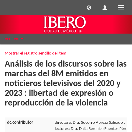
Cambi
naveg
Ver ítem
Mostrar el registro sencillo del ítem
Análisis de los discursos sobre las
marchas del 8M emitidos en
noticieros televisivos del 2020 y
2023 : libertad de expresión o
reproducción de la violencia
dc.contributor
directora: Dra. Socorro Apreza Salgado ;
lectores: Dra. Dalia Berenice Fuentes Pérez, 