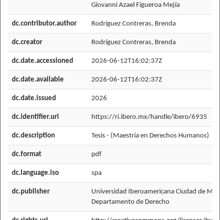
Giovanni Azael Figueroa Mejía
dc.contributor.author
Rodríguez Contreras, Brenda
dc.creator
Rodríguez Contreras, Brenda
dc.date.accessioned
2026-06-12T16:02:37Z
dc.date.available
2026-06-12T16:02:37Z
dc.date.issued
2026
dc.identifier.uri
https://ri.ibero.mx/handle/ibero/6935
dc.description
Tesis - (Maestría en Derechos Humanos)
dc.format
pdf
dc.language.iso
spa
dc.publisher
Universidad Iberoamericana Ciudad de Méx
Departamento de Derecho