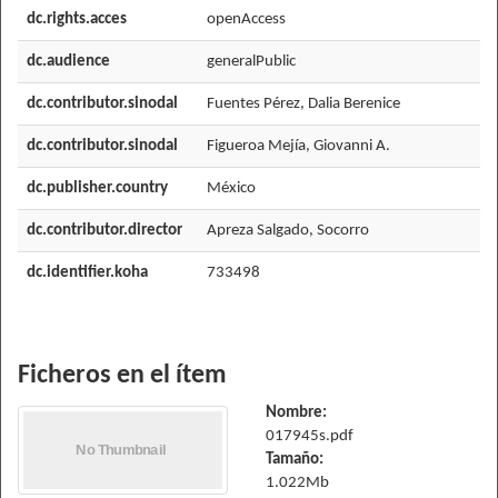
dc.rights.acces
openAccess
dc.audience
generalPublic
dc.contributor.sinodal
Fuentes Pérez, Dalia Berenice
dc.contributor.sinodal
Figueroa Mejía, Giovanni A.
dc.publisher.country
México
dc.contributor.director
Apreza Salgado, Socorro
dc.identifier.koha
733498
Ficheros en el ítem
Nombre:
017945s.pdf
Tamaño:
1.022Mb