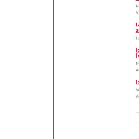
N
V
L
a
L
I
[
M
A
I
V
A