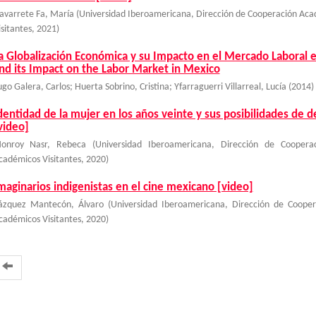
avarrete Fa, María
(
Universidad Iberoamericana, Dirección de Cooperación Aca
isitantes
,
2021
)
a Globalización Económica y su Impacto en el Mercado Laboral 
nd its Impact on the Labor Market in Mexico
ugo Galera, Carlos
;
Huerta Sobrino, Cristina
;
Yfarraguerri Villarreal, Lucía
(
2014
)
dentidad de la mujer en los años veinte y sus posibilidades de 
video]
onroy Nasr, Rebeca
(
Universidad Iberoamericana, Dirección de Coopera
cadémicos Visitantes
,
2020
)
maginarios indigenistas en el cine mexicano [video]
ázquez Mantecón, Álvaro
(
Universidad Iberoamericana, Dirección de Cooper
cadémicos Visitantes
,
2020
)