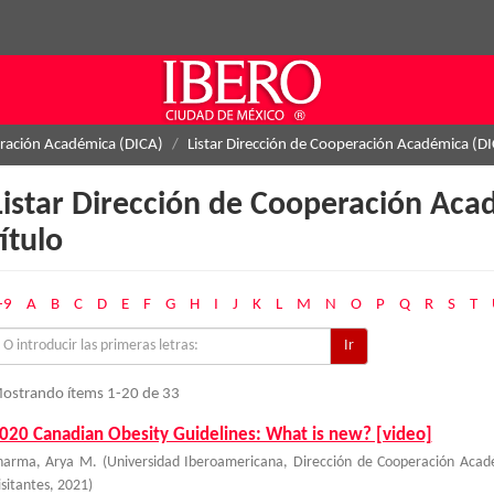
eración Académica (DICA)
Listar Dirección de Cooperación Académica (DI
Listar Dirección de Cooperación Aca
título
-9
A
B
C
D
E
F
G
H
I
J
K
L
M
N
O
P
Q
R
S
T
Ir
ostrando ítems 1-20 de 33
020 Canadian Obesity Guidelines: What is new? [video]
harma, Arya M.
(
Universidad Iberoamericana, Dirección de Cooperación Acad
isitantes
,
2021
)