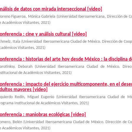
nálisis de datos con mirada interseccional [video]
oreno Figueroa, Mónica Gabriela
(
Universidad Iberoamericana, Dirección de C
e Académicos Visitantes
,
2021
)
onferencia : cine y análisis cultural [video]
chmelz, Itala
(
Universidad Iberoamericana Ciudad de México. Dirección de Coop
cadémicos Visitantes
,
2021
)
onferencia : historias del arte hoy desde México : la disciplina 
orotinksy, Deborah
(
Universidad Iberoamericana Ciudad de México. Dire
nstitucional de Académicos Visitantes
,
2021
)
onferencia : impacto del ejercicio multicomponente, en el desem
dultos mayores [video]
zquierdo Redín, Miguel Eugenio
(
Universidad Iberoamericana Ciudad de Mé
rograma Institucional de Académicos Visitantes
,
2021
)
onferencia : maniobras ecológicas [video]
omero, Belén
(
Universidad Iberoamericana Ciudad de México. Dirección de Co
e Académicos Visitantes
,
2021
)