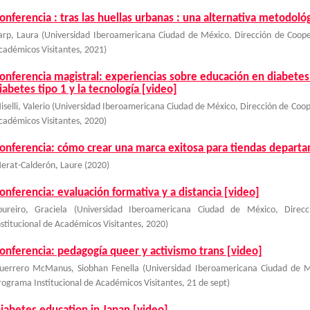
onferencia : tras las huellas urbanas : una alternativa metodológ
arp, Laura
(
Universidad Iberoamericana Ciudad de México. Dirección de Coope
cadémicos Visitantes
,
2021
)
onferencia magistral: experiencias sobre educación en diabetes 
iabetes tipo 1 y la tecnología [video]
selli, Valerio
(
Universidad Iberoamericana Ciudad de México, Dirección de Coop
cadémicos Visitantes
,
2020
)
onferencia: cómo crear una marca exitosa para tiendas departa
erat-Calderón, Laure
(
2020
)
onferencia: evaluación formativa y a distancia [video]
oureiro, Graciela
(
Universidad Iberoamericana Ciudad de México, Direc
nstitucional de Académicos Visitantes
,
2020
)
onferencia: pedagogía queer y activismo trans [video]
uerrero McManus, Siobhan Fenella
(
Universidad Iberoamericana Ciudad de M
rograma Institucional de Académicos Visitantes
,
21 de sept
)