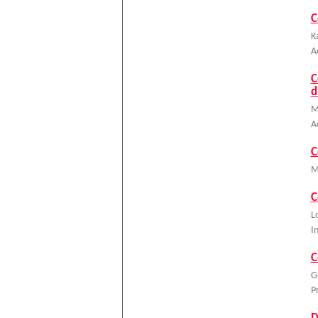
C
K
A
C
d
Mi
A
C
M
C
L
I
C
G
P