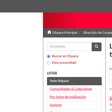
DSpace Principal
Dirección de Coop
Buscar en DSpace
Esta comunidad
0
LISTAR
Todo DSpace
Comunidades & Colecciones
M
Por fecha de publicación
2
Autores
S
V