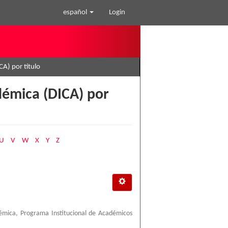
español
Login
CA) por título
démica (DICA) por
U
V
W
X
Y
Z
émica, Programa Institucional de Académicos