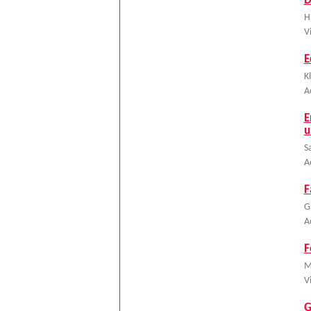
D
H
V
E
K
A
E
u
S
A
F
G
A
F
M
V
G