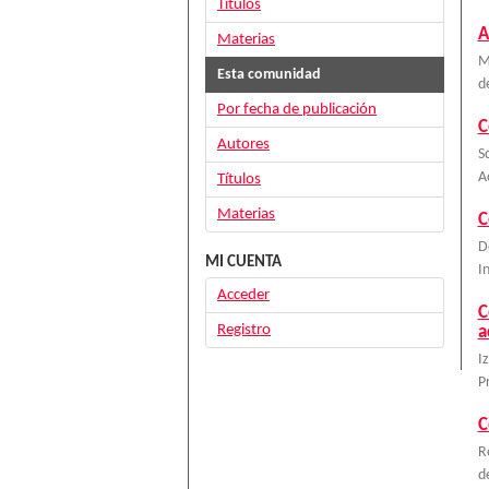
Títulos
A
Materias
M
Esta comunidad
d
Por fecha de publicación
C
Autores
S
A
Títulos
Materias
C
D
MI CUENTA
I
Acceder
C
Registro
a
I
P
C
R
d