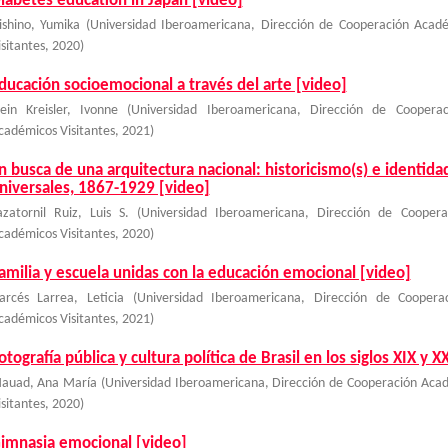
iabetes education in Japan [video]
ishino, Yumika
(
Universidad Iberoamericana, Dirección de Cooperación Acad
isitantes
,
2020
)
ducación socioemocional a través del arte [video]
lein Kreisler, Ivonne
(
Universidad Iberoamericana, Dirección de Coopera
cadémicos Visitantes
,
2021
)
n busca de una arquitectura nacional: historicismo(s) e identida
niversales, 1867-1929 [video]
azatornil Ruiz, Luis S.
(
Universidad Iberoamericana, Dirección de Coopera
cadémicos Visitantes
,
2020
)
amilia y escuela unidas con la educación emocional [video]
arcés Larrea, Leticia
(
Universidad Iberoamericana, Dirección de Coopera
cadémicos Visitantes
,
2021
)
otografía pública y cultura política de Brasil en los siglos XIX y X
auad, Ana María
(
Universidad Iberoamericana, Dirección de Cooperación Aca
isitantes
,
2020
)
imnasia emocional [video]