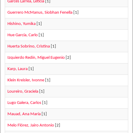
Garcés Larrea, Leticia
[1]
Guerrero McManus, Siobhan Fenella
[1]
Hishino, Yumika
[1]
Hue García, Carlo
[1]
Huerta Sobrino, Cristina
[1]
Izquierdo Redín, Miguel Eugenio
[2]
Karp, Laura
[1]
Klein Kreisler, Ivonne
[1]
Loureiro, Graciela
[1]
Lugo Galera, Carlos
[1]
Mauad, Ana María
[1]
Melo Flórez, Jairo Antonio
[2]