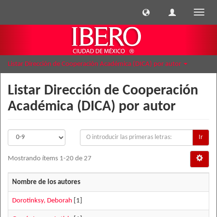
Cambi
naveg
Listar Dirección de Cooperación Académica (DICA) por autor
Listar Dirección de Cooperación
Académica (DICA) por autor
Ir
Mostrando ítems 1-20 de 27
Nombre de los autores
Dorotinksy, Deborah
[1]