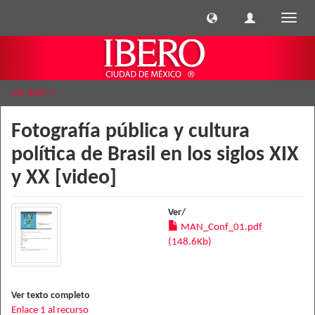
Cambi
naveg
Ver ítem
Fotografía pública y cultura
política de Brasil en los siglos XIX
y XX [video]
Ver/
MAN_Conf_01.pdf
(148.6Kb)
Ver texto completo
Enlace 1 al recurso