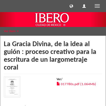
Cambi
naveg
Ver ítem
La Gracia Divina, de la idea al
guión : proceso creativo para la
escritura de un largometraje
coral
Ver/
017780s.pdf (1.064Mb)