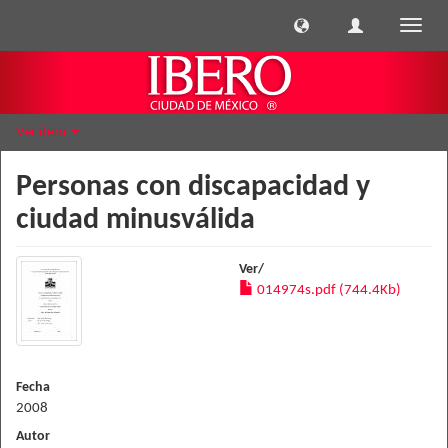
Cambi
naveg
Ver ítem
Personas con discapacidad y
ciudad minusválida
Ver/
014974s.pdf (744.4Kb)
Fecha
2008
Autor