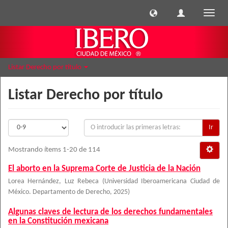
Cambi
naveg
Listar Derecho por título
Listar Derecho por título
Ir
Mostrando ítems 1-20 de 114
El aborto en la Suprema Corte de Justicia de la Nación
Lorea Hernández, Luz Rebeca
(
Universidad Iberoamericana Ciudad de
México. Departamento de Derecho
,
2025
)
Algunas claves de lectura de los derechos fundamentales
en la Constitución mexicana