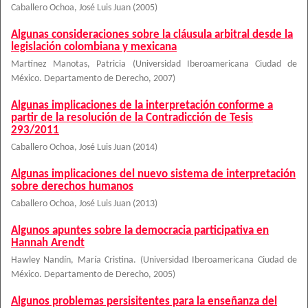
Caballero Ochoa, José Luis Juan
(
2005
)
Algunas consideraciones sobre la cláusula arbitral desde la
legislación colombiana y mexicana
Martínez Manotas, Patricia
(
Universidad Iberoamericana Ciudad de
México. Departamento de Derecho
,
2007
)
Algunas implicaciones de la interpretación conforme a
partir de la resolución de la Contradicción de Tesis
293/2011
Caballero Ochoa, José Luis Juan
(
2014
)
Algunas implicaciones del nuevo sistema de interpretación
sobre derechos humanos
Caballero Ochoa, José Luis Juan
(
2013
)
Algunos apuntes sobre la democracia participativa en
Hannah Arendt
Hawley Nandín, María Cristina.
(
Universidad Iberoamericana Ciudad de
México. Departamento de Derecho
,
2005
)
Algunos problemas persisitentes para la enseñanza del