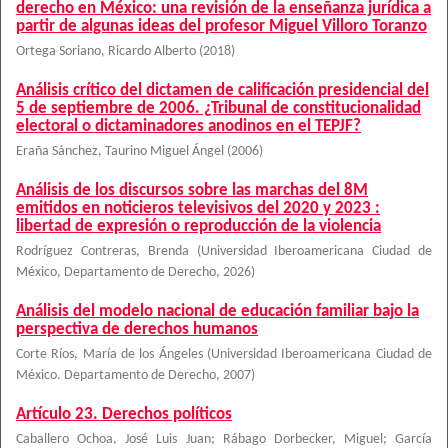
derecho en México: una revisión de la enseñanza jurídica a
partir de algunas ideas del profesor Miguel Villoro Toranzo
Ortega Soriano, Ricardo Alberto
(
2018
)
Análisis crítico del dictamen de calificación presidencial del
5 de septiembre de 2006. ¿Tribunal de constitucionalidad
electoral o dictaminadores anodinos en el TEPJF?
Eraña Sánchez, Taurino Miguel Ángel
(
2006
)
Análisis de los discursos sobre las marchas del 8M
emitidos en noticieros televisivos del 2020 y 2023 :
libertad de expresión o reproducción de la violencia
Rodríguez Contreras, Brenda
(
Universidad Iberoamericana Ciudad de
México, Departamento de Derecho
,
2026
)
Análisis del modelo nacional de educación familiar bajo la
perspectiva de derechos humanos
Corte Ríos, María de los Ángeles
(
Universidad Iberoamericana Ciudad de
México. Departamento de Derecho
,
2007
)
Artículo 23. Derechos políticos
Caballero Ochoa, José Luis Juan
;
Rábago Dorbecker, Miguel
;
García