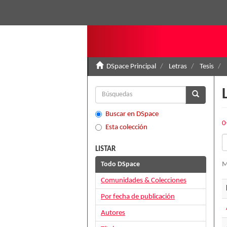
DSpace Principal
Letras
Tesis
Buscar en DSpace
0
Esta colección
LISTAR
Todo DSpace
M
Comunidades & Colecciones
Por fecha de publicación
Autores