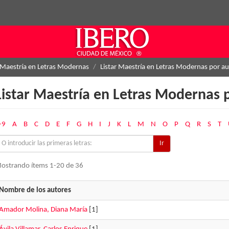
Maestría en Letras Modernas
Listar Maestría en Letras Modernas por au
Listar Maestría en Letras Modernas 
-9
A
B
C
D
E
F
G
H
I
J
K
L
M
N
O
P
Q
R
S
T
Ir
ostrando ítems 1-20 de 36
Nombre de los autores
Amador Molina, Diana María
[1]