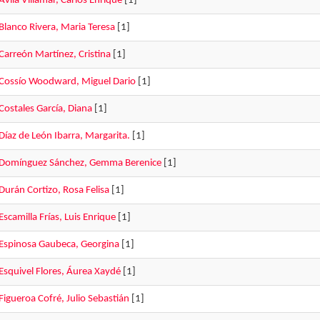
Ávila Villamar, Carlos Enrique
[1]
Blanco Rivera, Maria Teresa
[1]
Carreón Martínez, Cristina
[1]
Cossío Woodward, Miguel Dario
[1]
Costales García, Diana
[1]
Díaz de León Ibarra, Margarita.
[1]
Domínguez Sánchez, Gemma Berenice
[1]
Durán Cortizo, Rosa Felisa
[1]
Escamilla Frías, Luis Enrique
[1]
Espinosa Gaubeca, Georgina
[1]
Esquivel Flores, Áurea Xaydé
[1]
Figueroa Cofré, Julio Sebastián
[1]