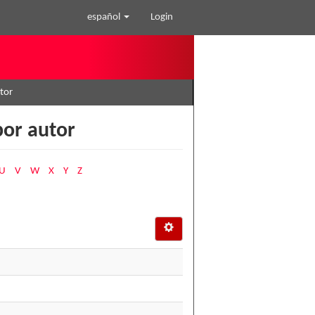
español
Login
tor
por autor
U
V
W
X
Y
Z