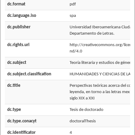
dc.format
pdf
dc.language.iso
spa
dc.publisher
Universidad Iberoamericana Ciudad
Departamento de Letras.
dc.rights.uri
http://creativecommons.org/licens
nd/4.0
dc.subject
Teoría literaria y estudios de género
dc.subject.classification
HUMANIDADES Y CIENCIAS DE LA 
dc.title
Perspectivas teóricas acerca del con
leyenda, en torno a las letras mexica
siglo XIX a XXI
dc.type
Tesis de doctorado
dc.type.conacyt
doctoralThesis
dc.identificator
4