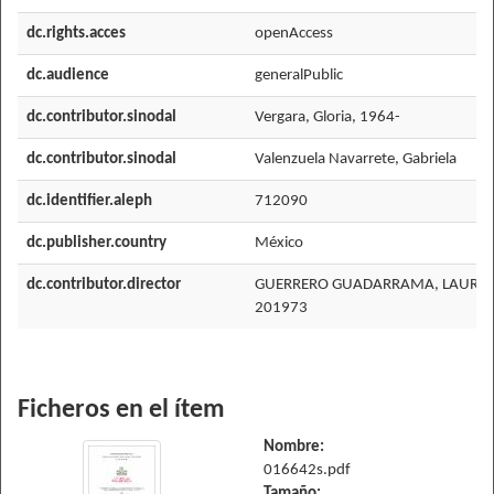
dc.rights.acces
openAccess
dc.audience
generalPublic
dc.contributor.sinodal
Vergara, Gloria, 1964-
dc.contributor.sinodal
Valenzuela Navarrete, Gabriela
dc.identifier.aleph
712090
dc.publisher.country
México
dc.contributor.director
GUERRERO GUADARRAMA, LAURA 
201973
Ficheros en el ítem
Nombre:
016642s.pdf
Tamaño: