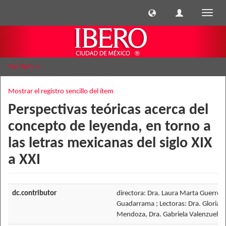
Cambi
naveg
Ver ítem
Mostrar el registro sencillo del ítem
Perspectivas teóricas acerca del
concepto de leyenda, en torno a
las letras mexicanas del siglo XIX
a XXI
dc.contributor
directora: Dra. Laura Marta Guerrer
Guadarrama ; Lectoras: Dra. Gloria 
Mendoza, Dra. Gabriela Valenzuela 