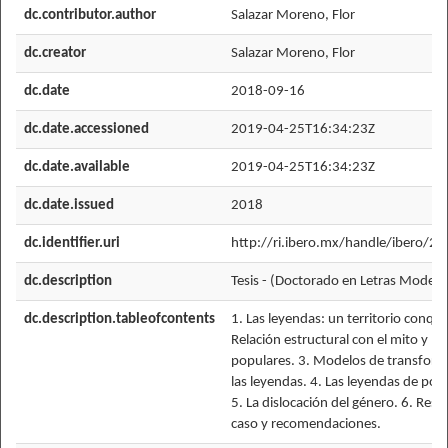
dc.contributor.author
Salazar Moreno, Flor
dc.creator
Salazar Moreno, Flor
dc.date
2018-09-16
dc.date.accessioned
2019-04-25T16:34:23Z
dc.date.available
2019-04-25T16:34:23Z
dc.date.issued
2018
dc.identifier.uri
http://ri.ibero.mx/handle/ibero/2
dc.description
Tesis - (Doctorado en Letras Modern
dc.description.tableofcontents
1. Las leyendas: un territorio conqui
Relación estructural con el mito y lo
populares. 3. Modelos de transform
las leyendas. 4. Las leyendas de poét
5. La dislocación del género. 6. Reso
caso y recomendaciones.