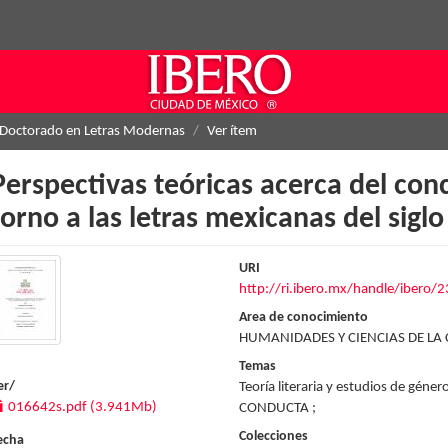
Doctorado en Letras Modernas
Ver ítem
Perspectivas teóricas acerca del con
torno a las letras mexicanas del siglo
URI
http://ri.ibero.mx/handle/ibero/
Area de conocimiento
HUMANIDADES Y CIENCIAS DE LA
Temas
er/
Teoría literaria y estudios de gé
016642s.pdf (3.941Mb)
CONDUCTA ;
Colecciones
echa