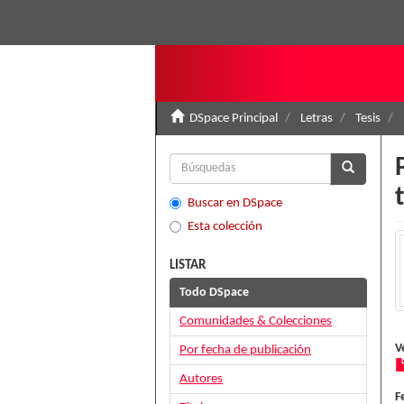
DSpace Principal
Letras
Tesis
Buscar en DSpace
Esta colección
LISTAR
Todo DSpace
Comunidades & Colecciones
V
Por fecha de publicación
Autores
F