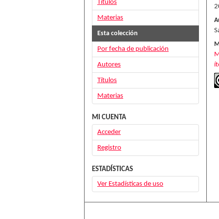
Títulos
2
Materias
A
S
Esta colección
M
Por fecha de publicación
M
Autores
í
Títulos
Materias
MI CUENTA
Acceder
Registro
ESTADÍSTICAS
Ver Estadísticas de uso