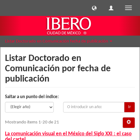
Cambi
naveg
Listar Doctorado en Comunicación fecha de publicación
Listar Doctorado en
Comunicación por fecha de
publicación
Saltar a un punto del índice:
Ir
Mostrando ítems 1-20 de 21
La comunicación visual en el México del Siglo XXI : el caso
del cartel