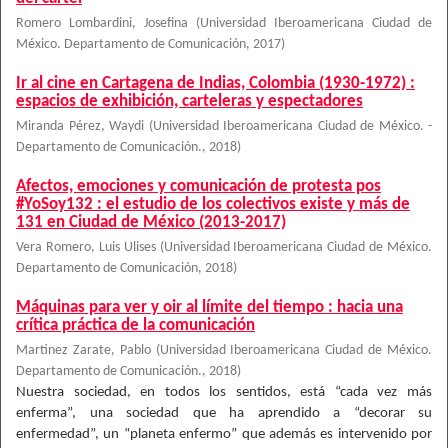
Romero Lombardini, Josefina
(
Universidad Iberoamericana Ciudad de
México. Departamento de Comunicación
,
2017
)
Ir al cine en Cartagena de Indias, Colombia (1930-1972) :
espacios de exhibición, carteleras y espectadores
Miranda Pérez, Waydi
(
Universidad Iberoamericana Ciudad de México. -
Departamento de Comunicación.
,
2018
)
Afectos, emociones y comunicación de protesta pos
#YoSoy132 : el estudio de los colectivos existe y más de
131 en Ciudad de México (2013-2017)
Vera Romero, Luis Ulises
(
Universidad Iberoamericana Ciudad de México.
Departamento de Comunicación
,
2018
)
Máquinas para ver y oir al límite del tiempo : hacia una
crítica práctica de la comunicación
Martinez Zarate, Pablo
(
Universidad Iberoamericana Ciudad de México.
Departamento de Comunicación.
,
2018
)
Nuestra sociedad, en todos los sentidos, está “cada vez más
enferma”, una sociedad que ha aprendido a “decorar su
enfermedad”, un “planeta enfermo” que además es intervenido por