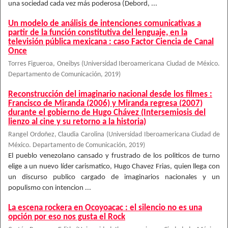
una sociedad cada vez más poderosa (Debord, ...
Un modelo de análisis de intenciones comunicativas a
partir de la función constitutiva del lenguaje, en la
televisión pública mexicana : caso Factor Ciencia de Canal
Once
Torres Figueroa, Oneibys
(
Universidad Iberoamericana Ciudad de México.
Departamento de Comunicación
,
2019
)
Reconstrucción del imaginario nacional desde los filmes :
Francisco de Miranda (2006) y Miranda regresa (2007)
durante el gobierno de Hugo Chávez (Intersemiosis del
lienzo al cine y su retorno a la historia)
Rangel Ordoñez, Claudia Carolina
(
Universidad Iberoamericana Ciudad de
México. Departamento de Comunicación
,
2019
)
El pueblo venezolano cansado y frustrado de los politicos de turno
elige a un nuevo líder carismatico, Hugo Chavez Frias, quien llega con
un discurso publico cargado de imaginarios nacionales y un
populismo con intencion ...
La escena rockera en Ocoyoacac : el silencio no es una
opción por eso nos gusta el Rock