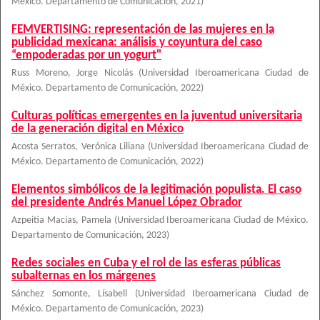
México. Departamento de Comunicación
,
2021
)
FEMVERTISING: representación de las mujeres en la
publicidad mexicana: análisis y coyuntura del caso
“empoderadas por un yogurt"
Russ Moreno, Jorge Nicolás
(
Universidad Iberoamericana Ciudad de
México. Departamento de Comunicación
,
2022
)
Culturas políticas emergentes en la juventud universitaria
de la generación digital en México
Acosta Serratos, Verónica Liliana
(
Universidad Iberoamericana Ciudad de
México. Departamento de Comunicación
,
2022
)
Elementos simbólicos de la legitimación populista. El caso
del presidente Andrés Manuel López Obrador
Azpeitia Macías, Pamela
(
Universidad Iberoamericana Ciudad de México.
Departamento de Comunicación
,
2023
)
Redes sociales en Cuba y el rol de las esferas públicas
subalternas en los márgenes
Sánchez Somonte, Lísabell
(
Universidad Iberoamericana Ciudad de
México. Departamento de Comunicación
,
2023
)