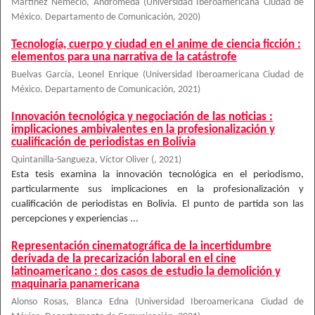
Martinez Nemecio, Andrómeda
(
Universidad Iberoamericana Ciudad de
México. Departamento de Comunicación
,
2020
)
Tecnología, cuerpo y ciudad en el anime de ciencia ficción :
elementos para una narrativa de la catástrofe
Buelvas García, Leonel Enrique
(
Universidad Iberoamericana Ciudad de
México. Departamento de Comunicación
,
2021
)
Innovación tecnológica y negociación de las noticias :
implicaciones ambivalentes en la profesionalización y
cualificación de periodistas en Bolivia
Quintanilla-Sangueza, Víctor Oliver
(
,
2021
)
Esta tesis examina la innovación tecnológica en el periodismo,
particularmente sus implicaciones en la profesionalización y
cualificación de periodistas en Bolivia. El punto de partida son las
percepciones y experiencias ...
Representación cinematográfica de la incertidumbre
derivada de la precarización laboral en el cine
latinoamericano : dos casos de estudio la demolición y
maquinaria panamericana
Alonso Rosas, Blanca Edna
(
Universidad Iberoamericana Ciudad de