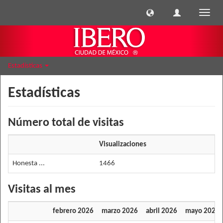
Cambi
naveg
Estadísticas
Estadísticas
Número total de visitas
Visualizaciones
Honesta ...
1466
Visitas al mes
febrero 2026
marzo 2026
abril 2026
mayo 2026