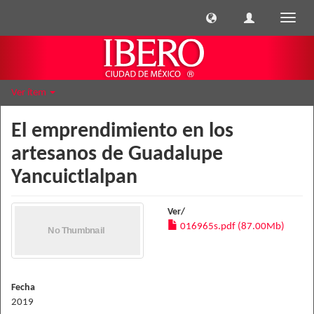
Cambi
naveg
Ver ítem
El emprendimiento en los
artesanos de Guadalupe
Yancuictlalpan
Ver/
016965s.pdf (87.00Mb)
Fecha
2019