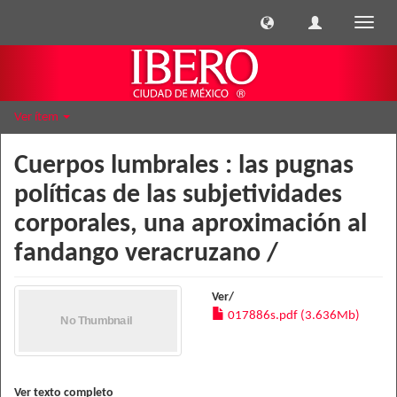
Cambi
naveg
Ver ítem
Cuerpos lumbrales : las pugnas
políticas de las subjetividades
corporales, una aproximación al
fandango veracruzano /
Ver/
017886s.pdf (3.636Mb)
Ver texto completo