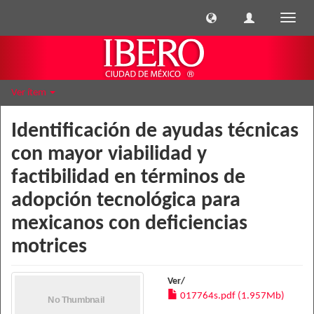
Cambi
naveg
Ver ítem
Identificación de ayudas técnicas
con mayor viabilidad y
factibilidad en términos de
adopción tecnológica para
mexicanos con deficiencias
motrices
Ver/
017764s.pdf (1.957Mb)