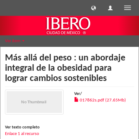
Cambi
naveg
Ver ítem
Más allá del peso : un abordaje
integral de la obesidad para
lograr cambios sostenibles
Ver/
017862s.pdf (27.65Mb)
Ver texto completo
Enlace 1 al recurso