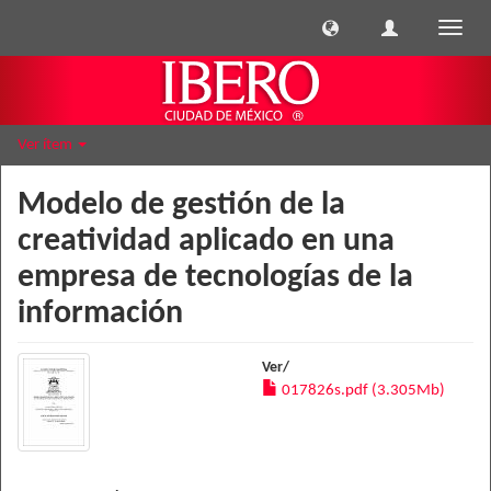
Cambi
naveg
Ver ítem
Modelo de gestión de la
creatividad aplicado en una
empresa de tecnologías de la
información
Ver/
017826s.pdf (3.305Mb)