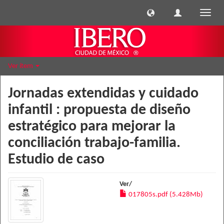
Cambi
naveg
Ver ítem
Jornadas extendidas y cuidado
infantil : propuesta de diseño
estratégico para mejorar la
conciliación trabajo-familia.
Estudio de caso
Ver/
017805s.pdf (5.428Mb)