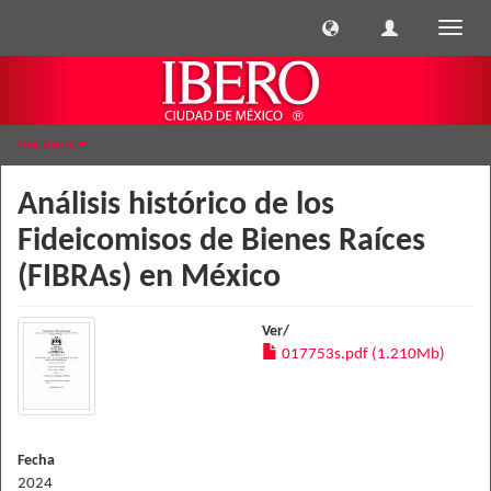
Cambi
naveg
Ver ítem
Análisis histórico de los
Fideicomisos de Bienes Raíces
(FIBRAs) en México
Ver/
017753s.pdf (1.210Mb)
Fecha
2024