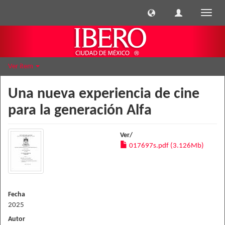
Cambi
naveg
Ver ítem
Una nueva experiencia de cine
para la generación Alfa
Ver/
017697s.pdf (3.126Mb)
Fecha
2025
Autor