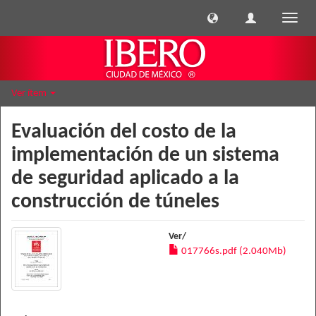
Cambi
naveg
Ver ítem
Evaluación del costo de la
implementación de un sistema
de seguridad aplicado a la
construcción de túneles
Ver/
017766s.pdf (2.040Mb)