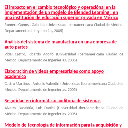
El impacto en el cambio tecnológico y operaciónal en la
implementación de un modelo de Blended Learning : en
una institución de educación superior privada en México
Romero Gómez, Gabriela
(
Universidad Iberoamericana Ciudad de México.
Departamento de Ingenierías
,
2005
)
Análisis del sistema de manufactura en una empresa de
auto partes
Vidal Castro, Ricardo Adolfo
(
Universidad Iberoamericana Ciudad de
México. Departamento de Ingenierías
,
2005
)
Elaboración de videos empresariales como apoyo
academico
Castro Martínez, Antonio Valentín
(
Universidad Iberoamericana Ciudad de
México. Departamento de Ingenierías
,
2005
)
Seguridad en informática: auditoría de sistemas
Alvarez Basaldúa, Luis Daniel
(
Universidad Iberoamericana Ciudad de
México. Departamento de Ingenierías
,
2005
)
Modelo de tecnología de información para la adquisición y