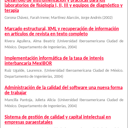
Desarrollo de instrumentación y prácticas para los
laboratorios de fisiología I, II, III y equipos de diagnóstico y
terapia
Corona Chávez, Farah Irene
;
Martínez Alarcón, Jorge Andrés
(
2002
)
Marcado estructural, XML y recuperación de información
en artículos de revista en texto completo
Rivera Aguilera, Alma Beatriz
(
Universidad Iberoamericana Ciudad de
México. Departamento de Ingenierías
,
2004
)
Implementación informática de la tasa de interés
interbancaria MexIBOR
Ruiz Ugalde, Laurence.
(
Universidad Iberoamericana Ciudad de México.
Departamento de Ingenierías
,
2004
)
Administración de la calidad del software una nueva forma
de trabajar
Mancilla Pantoja, Julieta Alicia
(
Universidad Iberoamericana Ciudad de
México. Departamento de Ingenierías
,
2004
)
Sistema de gestión de calidad y capital intelectual en
empresas paraestatales