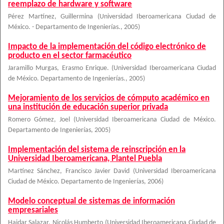
reemplazo de hardware y software
Pérez Martínez, Guillermina
(
Universidad Iberoamericana Ciudad de
México. - Departamento de Ingenierías.
,
2005
)
Impacto de la implementación del código electrónico de
producto en el sector farmacéutico
Jaramillo Murgas, Erasmo Enrique.
(
Universidad Iberoamericana Ciudad
de México. Departamento de Ingenierías.
,
2005
)
Mejoramiento de los servicios de cómputo académico en
una institución de educación superior privada
Romero Gómez, Joel
(
Universidad Iberoamericana Ciudad de México.
Departamento de Ingenierías
,
2005
)
Implementación del sistema de reinscripción en la
Universidad Iberoamericana, Plantel Puebla
Martínez Sánchez, Francisco Javier David
(
Universidad Iberoamericana
Ciudad de México. Departamento de Ingenierías
,
2006
)
Modelo conceptual de sistemas de información
empresariales
Haidar Salazar, Nicolás Humberto
(
Universidad Iberoamericana Ciudad de