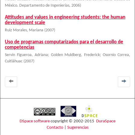
México. Departamento de Ingenierías
,
2006
)
Attitudes and values in engineering students: the human
development scale
Ruiz Morales, Mariana
(
2007
)
Uso de programas computarizados para el desarrollo de
competencias
Servín Figueroa, Adriana
;
Golden Muldberg, Frederick
;
Osornio Correa,
Cuitláhuac
(
2007
)
DSpace software
copyright © 2002-2015
DuraSpace
Contacto
|
Sugerencias