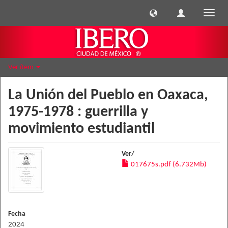
Cambi
naveg
Ver ítem
La Unión del Pueblo en Oaxaca,
1975-1978 : guerrilla y
movimiento estudiantil
Ver/
017675s.pdf (6.732Mb)
Fecha
2024