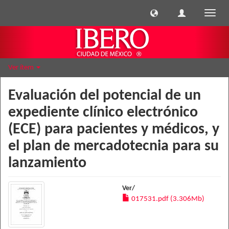
Cambi
naveg
Ver ítem
Evaluación del potencial de un
expediente clínico electrónico
(ECE) para pacientes y médicos, y
el plan de mercadotecnia para su
lanzamiento
Ver/
017531.pdf (3.306Mb)