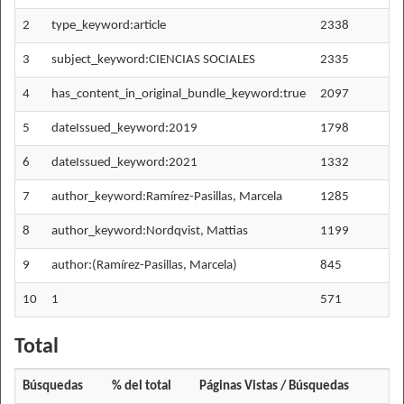
2
type_keyword:article
2338
2
3
subject_keyword:CIENCIAS SOCIALES
2335
2
4
has_content_in_original_bundle_keyword:true
2097
2
5
dateIssued_keyword:2019
1798
1
6
dateIssued_keyword:2021
1332
1
7
author_keyword:Ramírez-Pasillas, Marcela
1285
1
8
author_keyword:Nordqvist, Mattias
1199
1
9
author:(Ramírez-Pasillas, Marcela)
845
8
10
1
571
5
Total
Búsquedas
% del total
Páginas Vistas / Búsquedas