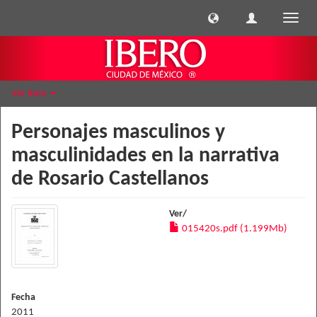
Cambi
naveg
Ver ítem
Personajes masculinos y
masculinidades en la narrativa
de Rosario Castellanos
Ver/
015420s.pdf (1.199Mb)
Fecha
2011