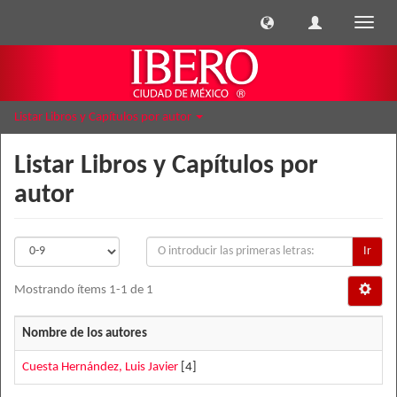
Cambi
naveg
Listar Libros y Capítulos por autor
Listar Libros y Capítulos por
autor
Ir
Mostrando ítems 1-1 de 1
Nombre de los autores
Cuesta Hernández, Luis Javier
[4]