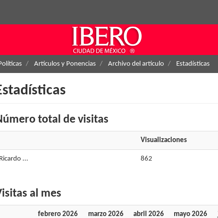
Políticas
Artículos y Ponencias
Archivo del artículo
Estadísticas
Estadísticas
úmero total de visitas
Visualizaciones
Ricardo ...
862
isitas al mes
febrero 2026
marzo 2026
abril 2026
mayo 2026