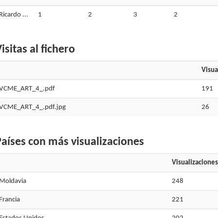
Ricardo ...
1
2
3
2
isitas al fichero
Visua
VCME_ART_4_.pdf
191
VCME_ART_4_.pdf.jpg
26
aíses con más visualizaciones
Visualizaciones
Moldavia
248
Francia
221