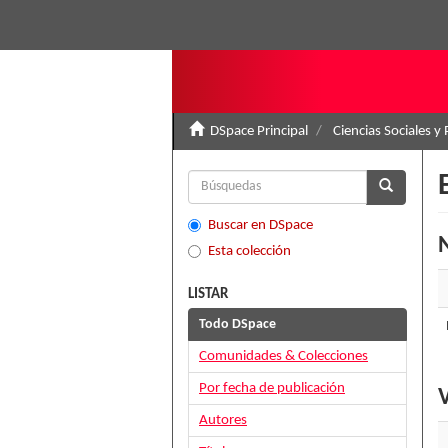
DSpace Principal
Ciencias Sociales y 
Buscar en DSpace
N
Esta colección
LISTAR
Todo DSpace
Comunidades & Colecciones
Por fecha de publicación
V
Autores