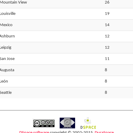
Mountain View
26
Louisville
19
Mexico
14
Ashburn
12
Leipzig
12
San Jose
11
Augusta
8
León
8
Seattle
8
DSpace software
copyright © 2002-2015
DuraSpace