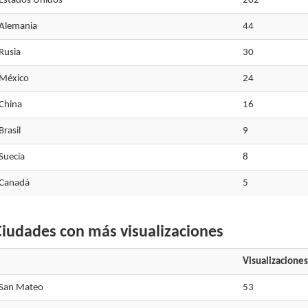
Estados Unidos
202
Alemania
44
Rusia
30
México
24
China
16
Brasil
9
Suecia
8
Canadá
5
iudades con más visualizaciones
Visualizaciones
San Mateo
53