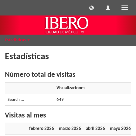
Cambi
naveg
Estadísticas
Estadísticas
Número total de visitas
Visualizaciones
Search ...
649
Visitas al mes
febrero 2026
marzo 2026
abril 2026
mayo 2026