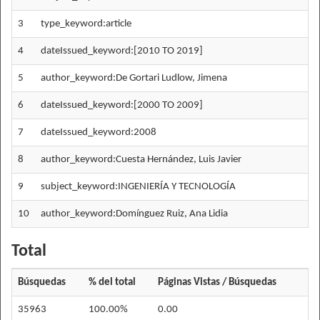
3
type_keyword:article
4
dateIssued_keyword:[2010 TO 2019]
5
author_keyword:De Gortari Ludlow, Jimena
6
dateIssued_keyword:[2000 TO 2009]
7
dateIssued_keyword:2008
8
author_keyword:Cuesta Hernández, Luis Javier
9
subject_keyword:INGENIERÍA Y TECNOLOGÍA
10
author_keyword:Domínguez Ruiz, Ana Lidia
Total
Búsquedas
% del total
Páginas Vistas / Búsquedas
35963
100.00%
0.00