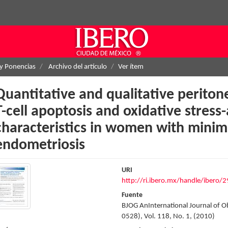
 y Ponencias
Archivo del artículo
Ver ítem
Quantitative and qualitative periton
T-cell apoptosis and oxidative stress
characteristics in women with minim
endometriosis
URI
http://ri.ibero.mx/handle/ibero/
Fuente
BJOG AnInternational Journal of O
0528), Vol. 118, No. 1, (2010)