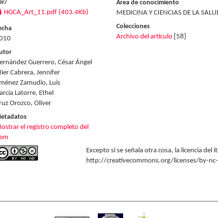
er/
Area de conocimiento
HGCA_Art_11.pdf (403.4Kb)
MEDICINA Y CIENCIAS DE LA SALU
Colecciones
echa
Archivo del artículo
[58]
010
utor
ernández Guerrero, César Ángel
ier Cabrera, Jennifer
iménez Zamudio, Luis
arcía Latorre, Ethel
ruz Orozco, Oliver
etadatos
ostrar el registro completo del
tem
Excepto si se señala otra cosa, la licencia del
http://creativecommons.org/licenses/by-nc