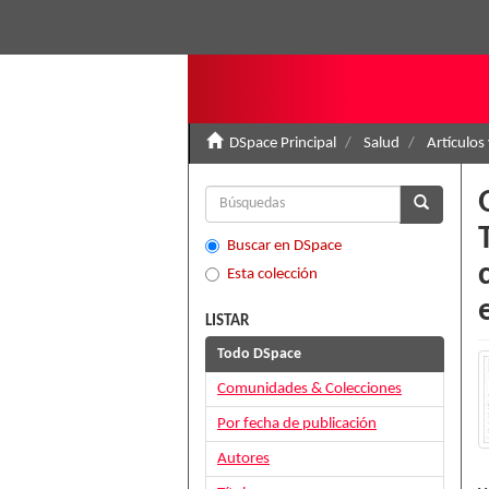
DSpace Principal
Salud
Artículos
Buscar en DSpace
Esta colección
LISTAR
Todo DSpace
Comunidades & Colecciones
Por fecha de publicación
Autores