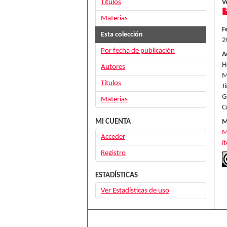
Títulos
V
Materias
F
Esta colección
2
Por fecha de publicación
A
H
Autores
M
Títulos
J
G
Materias
C
MI CUENTA
M
M
Acceder
í
Registro
ESTADÍSTICAS
Ver Estadísticas de uso