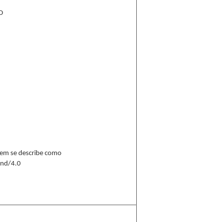
D
 ítem se describe como
-nd/4.0