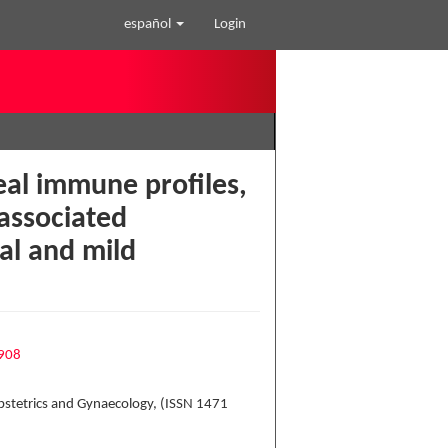
español
Login
eal immune profiles,
-associated
al and mild
2908
bstetrics and Gynaecology, (ISSN 1471