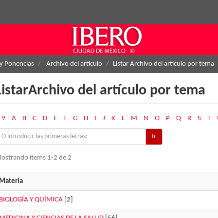
 y Ponencias
Archivo del artículo
Listar Archivo del artículo por tema
ListarArchivo del artículo por tema
-9
A
B
C
D
E
F
G
H
I
J
K
L
M
N
O
P
Q
R
S
T
Ir
ostrando ítems 1-2 de 2
Materia
BIOLOGÍA Y QUÍMICA
[2]