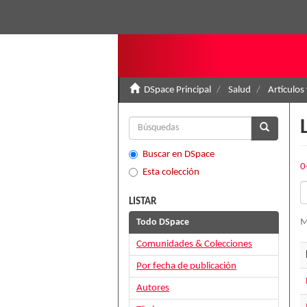
DSpace Principal
Salud
Artículos
Buscar en DSpace
0
Esta colección
LISTAR
Todo DSpace
M
Comunidades & Colecciones
Por fecha de publicación
Autores