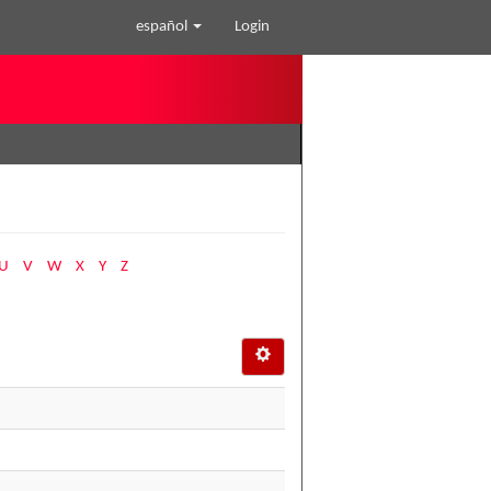
español
Login
U
V
W
X
Y
Z