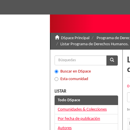
DSpace Principal
Programa de Derec
Listar Programa de Derechos Humanos. 
Buscar en DSpace
Esta comunidad
0
LISTAR
Todo DSpace
Comunidades & Colecciones
M
Por fecha de publicación
Autores