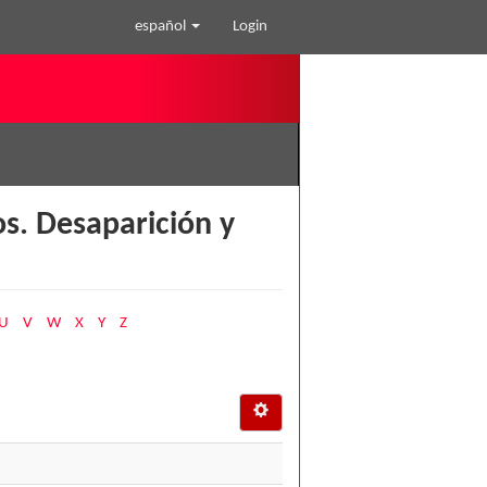
español
Login
. Desaparición y
U
V
W
X
Y
Z