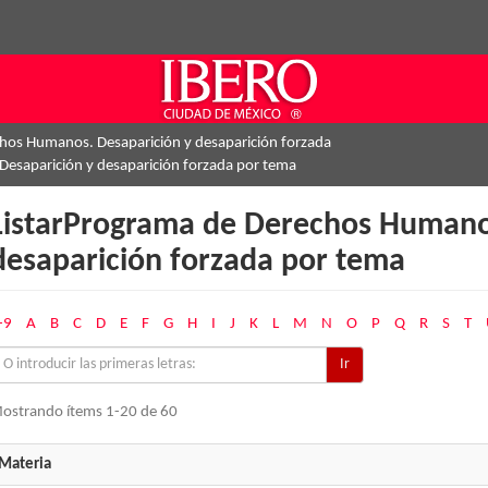
hos Humanos. Desaparición y desaparición forzada
Desaparición y desaparición forzada por tema
ListarPrograma de Derechos Humanos
desaparición forzada por tema
-9
A
B
C
D
E
F
G
H
I
J
K
L
M
N
O
P
Q
R
S
T
Ir
ostrando ítems 1-20 de 60
Materia