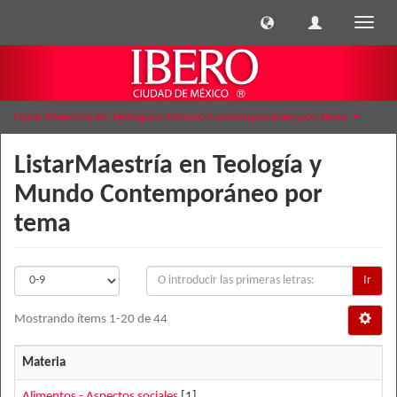
Cambi
naveg
Listar Maestría en Teología y Mundo Contemporáneo por tema
ListarMaestría en Teología y
Mundo Contemporáneo por
tema
Ir
Mostrando ítems 1-20 de 44
Materia
Alimentos - Aspectos sociales
[1]