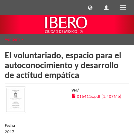
Cambi
naveg
Ver ítem
El voluntariado, espacio para el
autoconocimiento y desarrollo
de actitud empática
Ver/
016411s.pdf (1.407Mb)
Fecha
2017