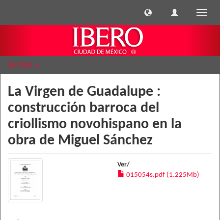
Cambi
naveg
Ver ítem
La Virgen de Guadalupe :
construcción barroca del
criollismo novohispano en la
obra de Miguel Sánchez
Ver/
015054s.pdf (1.225Mb)