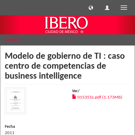
Cambi
naveg
Ver ítem
Modelo de gobierno de TI : caso
centro de competencias de
business intelligence
Ver/
015355s.pdf (1.173Mb)
Fecha
2011